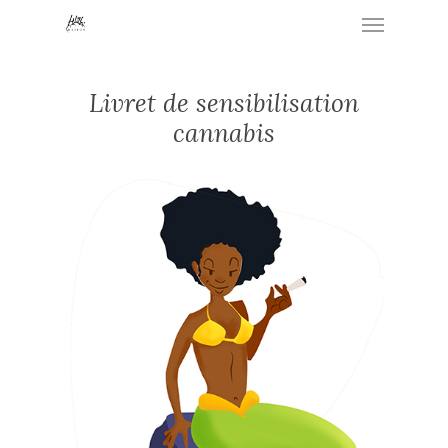
Skip
Menu
to
main
content
Livret de sensibilisation
cannabis